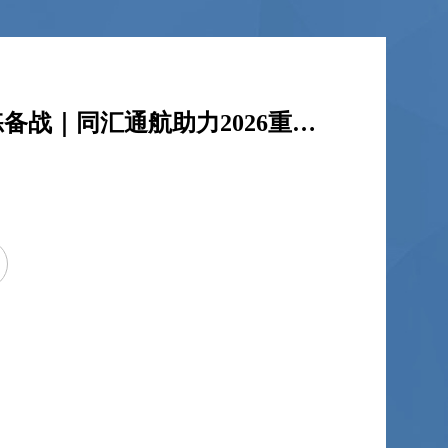
科技护林，以练备战｜同汇通航助力2026重庆森林火灾防治实战演练圆满